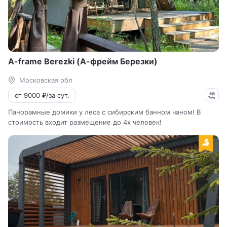
A-frame Berezki (А-фрейм Березки)
Московская обл
от 9000 ₽/за сут.
Панорамные домики у леса с сибирским банном чаном! В
стоимость входит размещение до 4х человек!