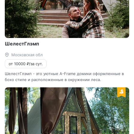
ШелестГлэмп
Московская обл
от 10000 ₽/за сут.
ШелестГлэмп - это уютные A-Frame домики оформленные в
бохо стиле и расположенные в окружении леса.