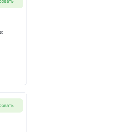
ровать
е:
ровяным
ровать
нелью,
ником и
ттедже