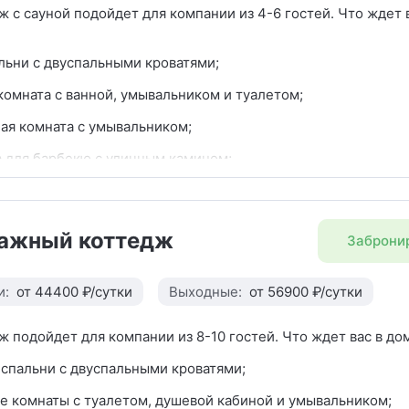
ж с сауной подойдет для компании из 4-6 гостей. Что ждет 
льни с двуспальными кроватями;
комната с ванной, умывальником и туалетом;
ая комната с умывальником;
 для барбекю с уличным камином;
 веранда с джакузи;
ажный коттедж
Заброни
я с двуспальным диваном, большим столом на 8 персон и д
м;
и:
от 44400 ₽/сутки
Выходные:
от 56900 ₽/сутки
остиной занимает полноценная кухня с мойкой, варочной па
моечной машиной, СВЧ, электрическим чайником, холодиль
ж подойдет для компании из 8-10 гостей. Что ждет вас в до
 посуды. На кухне бутыль питьевой воды 19 л. В каждом ко
я капсульная кофемашина.
спальни с двуспальными кроватями;
е комнаты с туалетом, душевой кабиной и умывальником;