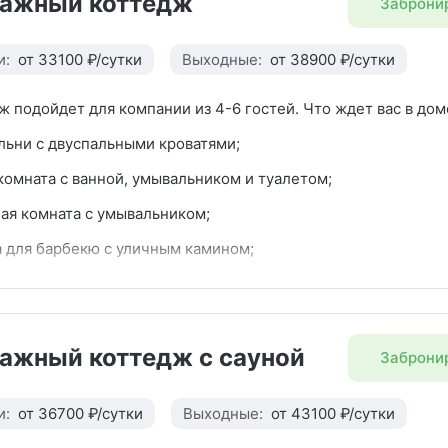
ажный коттедж
Заброни
и:
от 33100 ₽/сутки
Выходные:
от 38900 ₽/сутки
ж подойдет для компании из 4-6 гостей. Что ждет вас в дом
льни с двуспальными кроватями;
комната с ванной, умывальником и туалетом;
ая комната с умывальником;
 для барбекю с уличным камином;
 веранда с джакузи;
я с двуспальным диваном, большим столом на 8 персон и д
м;
ажный коттедж с сауной
Заброни
остиной занимает полноценная кухня с мойкой, варочной па
моечной машиной, СВЧ, электрическим чайником, холодиль
 посуды. На кухне бутыль питьевой воды 19 л. В каждом ко
и:
от 36700 ₽/сутки
Выходные:
от 43100 ₽/сутки
я капсульная кофемашина.