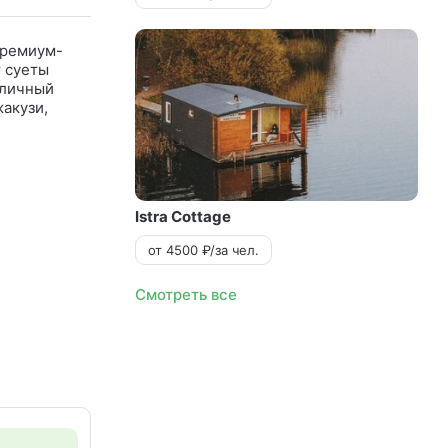
премиум-
т суеты
тличный
акузи,
Istra Cottage
от 4500 ₽/за чел.
Смотреть все