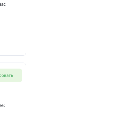
вас
ровать
ровяным
нелью,
ником и
ме:
ттедже