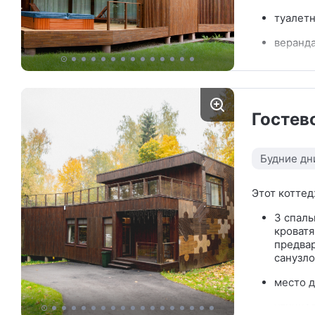
туалетн
веранда
уличная
гостина
камино
Гостев
часть г
посудо
набором
Будние дн
имеетс
Этот коттед
3 спаль
кроватя
предвар
санузло
место д
уличная