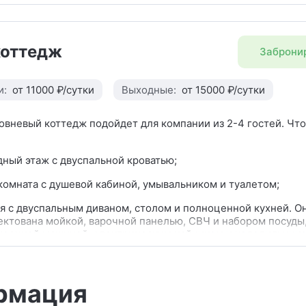
я с большим столом на 10 персон, электрическим чайником
льником;
коттедж
Заброни
ценные кухни с мойкой, варочной панелью, СВЧ и набором 
е стоит бутыль питьевой воды 19 л с ручной помпой. В каж
же имеется капсульная кофемашина.
и:
от 11000 ₽/сутки
Выходные:
от 15000 ₽/сутки
овневый коттедж подойдет для компании из 2-4 гостей. Что
ный этаж с двуспальной кроватью;
комната с душевой кабиной, умывальником и туалетом;
я с двуспальным диваном, столом и полноценной кухней. О
ктована мойкой, варочной панелью, СВЧ и набором посуды,
моечной машиной, электрическим чайником и холодильнико
е стоит бутыль питьевой воды 19 л с ручной помпой. В каж
же имеется капсульная кофемашина;
 для барбекю.
рмация