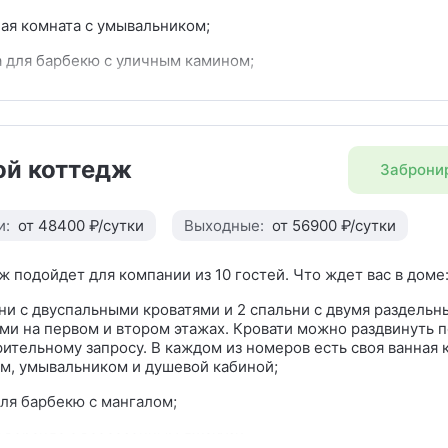
ая комната с умывальником;
 для барбекю с уличным камином;
 веранда с всесезонным джакузи;
я с двуспальным диваном, большим столом на 8 персон и д
м;
ой коттедж
Заброни
остиной занимает полноценная кухня с мойкой, варочной па
моечной машиной, СВЧ, электрическим чайником, холодиль
 посуды. На кухне бутыль питьевой воды 19 л. В каждом ко
и:
от 48400 ₽/сутки
Выходные:
от 56900 ₽/сутки
я капсульная кофемашина.
ж подойдет для компании из 10 гостей. Что ждет вас в доме
ни с двуспальными кроватями и 2 спальни с двумя раздель
ми на первом и втором этажах. Кровати можно раздвинуть п
ительному запросу. В каждом из номеров есть своя ванная 
м, умывальником и душевой кабиной;
ля барбекю с мангалом;
 веранда с всесезонным джакузи;