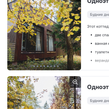
Одноэт
Будние дн
Этот коттед
две спа
ванная 
туалетн
веранда
уличная
гостина
камино
Одноэт
часть г
посудо
набором
Будние дн
имеетс