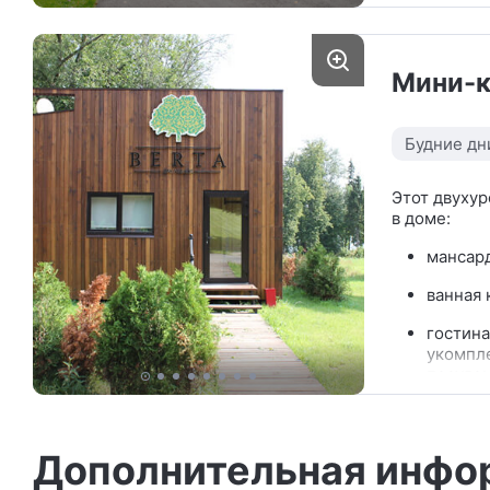
гостина
холоди
Мини-
2 полно
коттедж
коттед
Будние дн
Этот двухур
в доме:
мансард
ванная 
гостина
укомпле
посудо
коттедж
коттед
веранда
Дополнительная инфо