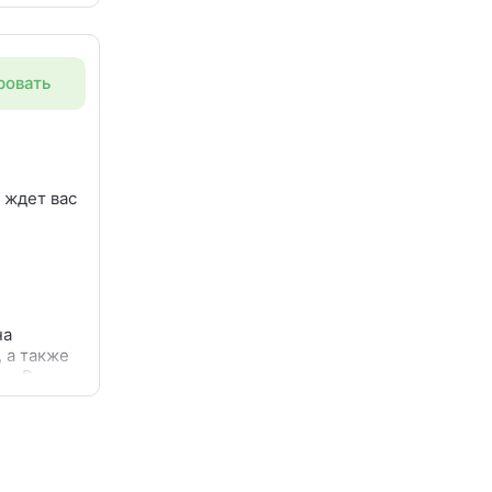
 и
ровать
посуды. В
дом
 ждет вас
на
 а также
м. В
дом