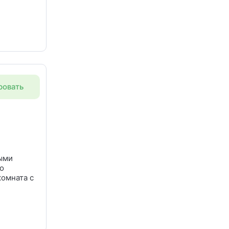
ровяным
ровать
нелью,
ником и
ттедже
:
ными
о
комната с