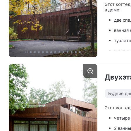
Этот коттед
в доме:
две спа
ванная 
туалетн
веранда
уличная
сауна;
Двухэт
гостина
камино
Будние дн
часть г
посудо
Этот коттед
набором
имеетс
четыре 
2 ванны