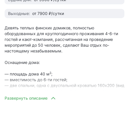
Выходные:
от 7900 ₽/сутки
Девять теплых финских домиков, полностью
оборудованных для круглогодичного проживания 4-6-ти
гостей и кают-компания, рассчитанная на проведение
мероприятий до 50 человек, сделают Ваш отдых по-
настоящему незабываемым.
Оснащение дома:
2
— площадь дома 40 м
;
— вместимость до 6-ти гостей;
— две спальни, одна с двуспальной кроватью 160х200 (вид
на озеро), вторая с двумя односпальными кроватями
80х200 (возможно объединение в двуспальную),
— в каждой спальне есть шкаф для одежды;
— кухня-столовая-гостиная (вид на озеро);
— полностью оборудованная кухня:
• холодильник;