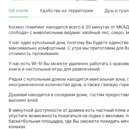
Об отеле
Удобства на территории
Душ и туал
Космос глэмпинг находится всего в 30 минутах от МКАД
слобода» с живописными видами: хвойный лес, озеро, 
У нас один купольный дом, поэтому Вы будете единств
максимально комфортным. С утра мы приготовим для Вас
стоимость проживания.
У нас есть Wi-fi! Вы можете удаленно работать с краси
книги и настольные игры для развлечений.
Рядом с купольным домом находится мангальная зона, 
неограниченное количество дров, а также газовую горе
Душевая находится в соседнем доме, гостям предоставл
высоких елей.
В минутной доступности от домика есть частный пляж и
упустите возможность покататься на лодке с веслами, п
баскетбольная площадка, где Вы сможете покидать мяч к
коньках.