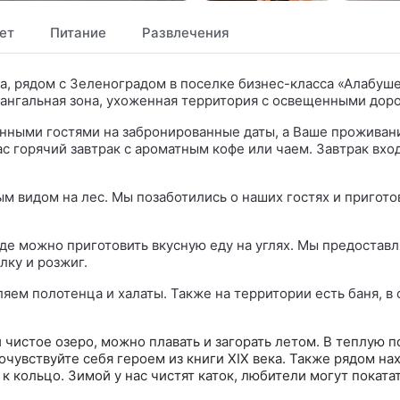
ет
Питание
Развлечения
а, рядом с Зеленоградом в поселке бизнес-класса «Алабуш
мангальная зона, ухоженная территория с освещенными дор
енными гостями на забронированные даты, а Ваше проживан
 горячий завтрак с ароматным кофе или чаем. Завтрак вход
вым видом на лес. Мы позаботились о наших гостях и пригот
где можно приготовить вкусную еду на углях. Мы предостав
лку и розжиг.
яем полотенца и халаты. Также на территории есть баня, в
 чистое озеро, можно плавать и загорать летом. В теплую п
очувствуйте себя героем из книги XIX века. Также рядом на
 кольцо. Зимой у нас чистят каток, любители могут покатат