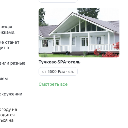
евская
ожками.
ие станет
ит в
Тучково SPA-отель
овили разные
от 5500 ₽/за чел.
ляем
Смотреть все
 окружении
огоду не
ходится
ься на