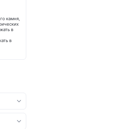
го камня,
трических
жать в
ать в
ота: пол
аждую