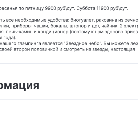
ресенья по пятницу 9900 руб\сут. Суббота 11900 руб\сут.
ть все необходимые удобства: биотуалет, раковина из речно
елки, приборы, чашки, бокалы, штопор и др), чайник, 2 элек
я, печь-камин и кондиционер (поэтому к нам здорово приез
 года).
ашего глэмпинга является "Звездное небо". Вы можете леж
своей второй половинкой и смотреть на звезды, настоящая
ть того, что вы увидите в нашем глэмпинге - это ручная раб
ного дерева, каркас, полки, кровать
о ровняли, укладывали, скрепляли, шлифовали и красили к
рмация
елали это с любовью.
ронирование от 2х ночей!