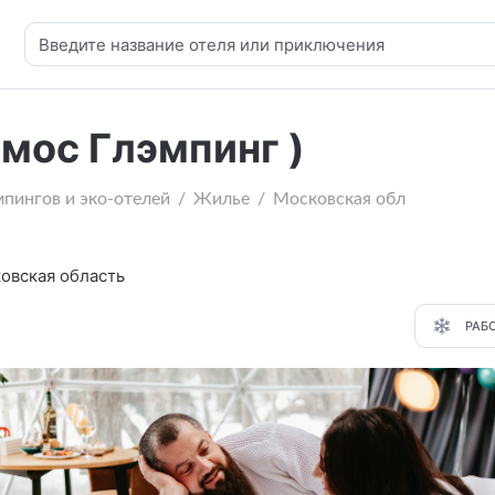
мос Глэмпинг )
мпингов и эко-отелей
Жилье
Московская обл
овская область
РАБ