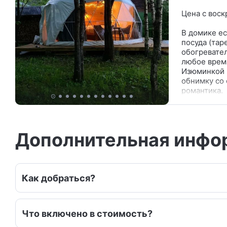
Цена с воск
В домике ес
посуда (тар
обогревател
любое время
Изюминкой н
обнимку со 
романтика.
Большая час
из натураль
Мы аккуратн
Дополнительная инфо
досочку и д
Выходные б
Как добраться?
Что включено в стоимость?