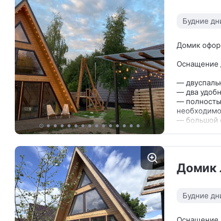
Будние дн
Домик оформ
Оснащение 
— двуспальн
— два удобн
— полностью
необходимо
— большой 
(рассчитан 
— тёплые п
— в нашем 
гостиной и 
Домик 
— свежее п
— санузел с
— раковина 
— зеркало;
Будние дн
— корзина д
— комплект
Оснащение 