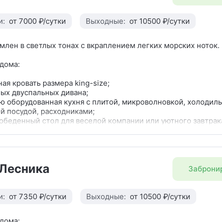
и:
от 7000 ₽/сутки
Выходные:
от 10500 ₽/сутки
лен в светлых тонах с вкраплением легких морских ноток.
дома:
ая кровать размера king-size;
ых двуспальных дивана;
 оборудованная кухня с плитой, микроволновкой, холодил
й посудой, расходниками;
обеденный стол для веселой компании или уютного завтрак
до 6 человек);
олы по всему первому этажу;
доме почти всю мебель мы делали своими руками (столешн
санузле из натурального дуба);
Лесника
остельное белье;
Заброни
 унитазом и душевой;
из натурального камня;
и:
от 7350 ₽/сутки
Выходные:
от 10500 ₽/сутки
ля полотенец;
ы полотенец и тапочки;
дома: