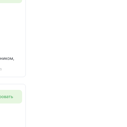
ьником,
а
ицы в
ровать