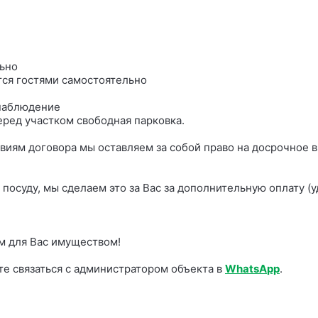
льно
тся гостями самостоятельно
онаблюдение
еред участком свободная парковка.
овиям договора мы оставляем за собой право на досрочное 
 посуду, мы сделаем это за Вас за дополнительную оплату (
м для Вас имуществом!
те связаться с администратором объекта в
What
sA
pp
.