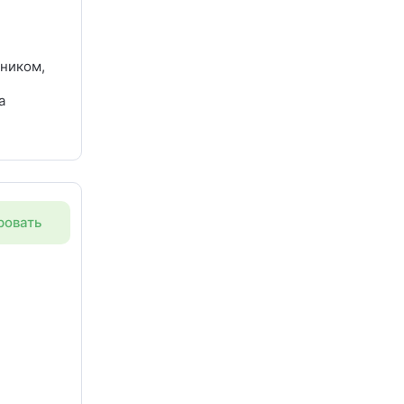
ьником,
а
ицы в
ровать