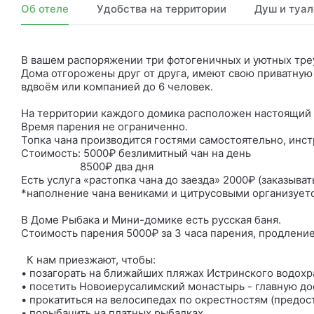
Об отеле
Удобства на территории
Душ и туал
В вашем распоряжении три фотогеничных и уютных тре
Дома отгорожены друг от друга, имеют свою приватную
вдвоём или компанией до 6 человек.
На территории каждого домика расположен настоящий 
Время парения не ограниченно.
Топка чана производится гостями самостоятельно, инс
Стоимость: 5000₽ безлимитный чан на день
8500₽ два дня
Есть услуга «растопка чана до заезда» 2000₽ (заказыват
*наполнение чана вениками и цитрусовыми организуетс
В Доме Рыбака и Мини-домике есть русская баня.
Стоимость парения 5000₽ за 3 часа парения, продление
К нам приезжают, чтобы:
• позагорать на ближайших пляжах Истринского водохр
• посетить Новоиерусалимский монастырь - главную до
• прокатиться на велосипедах по окрестностям (предос
• порыбачить на платных рыбалках