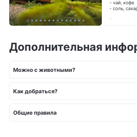
- чай, кофе
- соль, саха
В доме раск
В доме прек
У большой к
Мангальная
Дополнительная инфо
Можно с животными?
Как добраться?
Общие правила