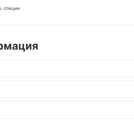
р, специи
ладной удобный диван, панорамное остекление с видом на л
расная дровяная баня с панорамным окном с видом на лес.
рытой террасы сибирский чан.
 зона с шампурами
рмация