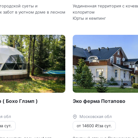
 городской суеты и
Уединенная территория с коче
 забот в уютном доме в лесном
колоритом
Юрты и кемпинг
 ( Бохо Глэмп )
Эко ферма Потапово
я обл
Московская обл
а сут.
от 14600 ₽/за сут.