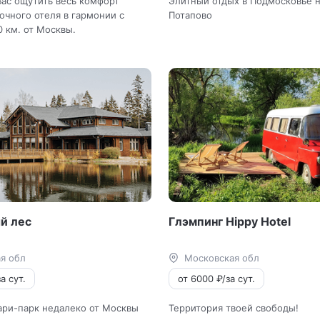
ас ощутить весь комфорт
Элитный отдых в Подмосковье 
очного отеля в гармонии с
Потапово
0 км. от Москвы.
й лес
Глэмпинг Hippy Hotel
я обл
Московская обл
а сут.
от 6000 ₽/за сут.
ри-парк недалеко от Москвы
Территория твоей свободы!