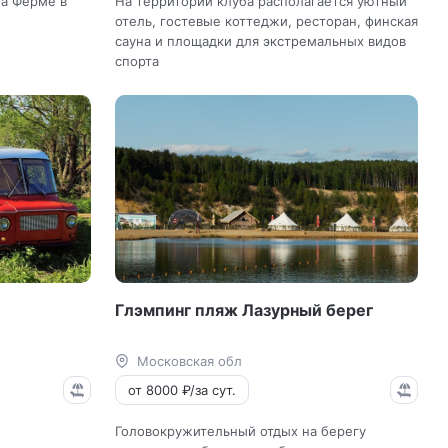
на Ферме в
На территории клуба располагается уютный
отель, гостевые коттеджи, ресторан, финская
сауна и площадки для экстремальных видов
спорта
Глэмпинг пляж Лазурный берег
Московская обл
от 8000 ₽/за сут.
Головокружительный отдых на берегу