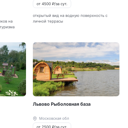
от 4500 ₽/за сут.
открытый вид на водную поверхность с
лков на
личной террасы
отуризма
Львово Рыболовная база
Московская обл
от 2500 ₽/за сут.