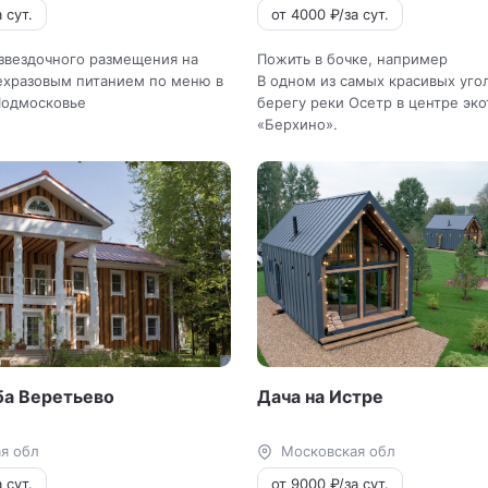
 сут.
от 4000 ₽/за сут.
звездочного размещения на
Пожить в бочке, например
ехразовым питанием по меню в
В одном из самых красивых уго
одмосковье
берегу реки Осетр в центре эк
«Берхино».
ба Веретьево
Дача на Истре
я обл
Московская обл
 сут.
от 9000 ₽/за сут.