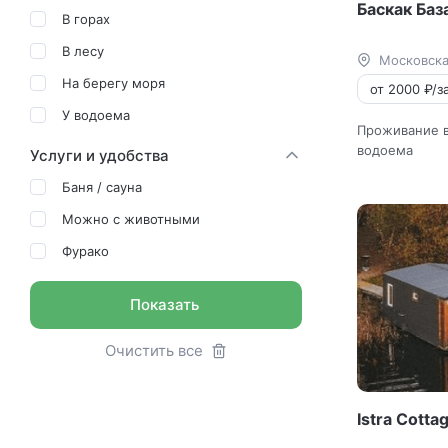
Баскак Баз
В горах
В лесу
Московска
На берегу моря
от 2000 ₽/за
У водоема
Проживание в
водоема
Услуги и удобства
Баня / сауна
Можно с животными
Фурако
Показать
Очистить все
Istra Cotta