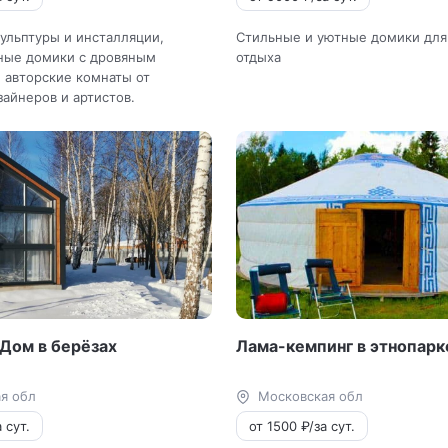
кульптуры и инсталляции,
Стильные и уютные домики для
ные домики c дровяным
отдыха
 авторские комнаты от
зайнеров и артистов.
Дом в берёзах
Лама-кемпинг в этнопарк
я обл
Московская обл
 сут.
от 1500 ₽/за сут.