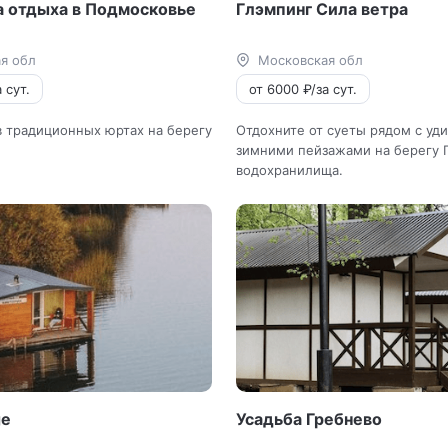
а отдыха в Подмосковье
Глэмпинг Сила ветра
я обл
Московская обл
 сут.
от 6000 ₽/за сут.
 традиционных юртах на берегу
Отдохните от суеты рядом с уд
зимними пейзажами на берегу 
водохранилища.
ge
Усадьба Гребнево