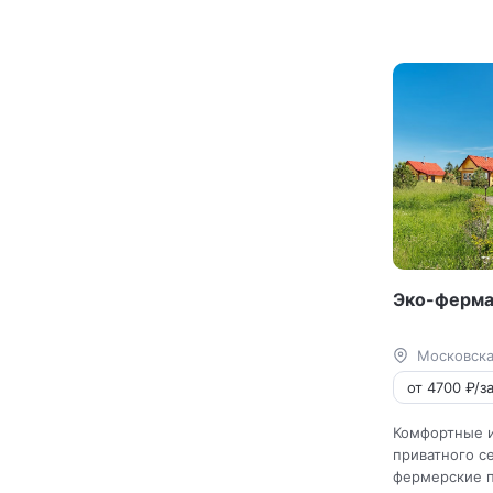
Эко-ферма
Московска
от 4700 ₽/за
Комфортные и
приватного с
фермерские п