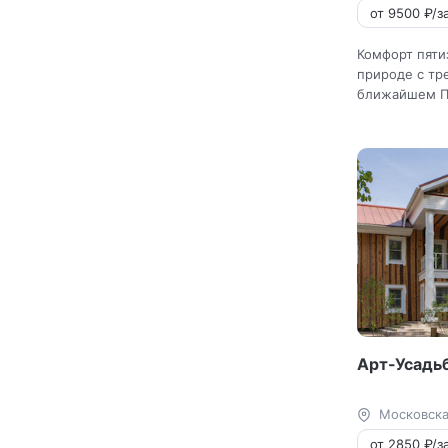
от 9500 ₽/за
Комфорт пяти
природе с тр
ближайшем П
Арт-Усадь
Московска
от 2850 ₽/за