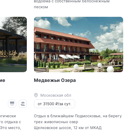
водоема с собственным белоснежным
песком
ие
Медвежьи Озера
Московская обл
от 31500 ₽/за сут.
огически
Отдых в ближайшем Подмосковье, на берегу
о отдыха с
трех живописных озер
 Это место,
Щелковское шоссе, 12 км от МКАД