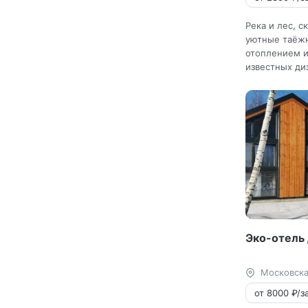
Река и лес, с
уютные таёж
отоплением и
известных ди
Эко-отель 
Московска
от 8000 ₽/за