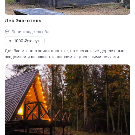
Лес Эко-отель
Ленинградская обл
от 1000 ₽/за сут.
Для Вас мы построили простые, но элегантные деревянные
экодомики и шалаши, отапливаемые дровяными печками.