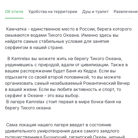
Об отеле
Удобства на территории
Душ и туалет
Развлечени
Камчатка - единственное место в России, берега которого
омываются водами Тихого Океана. Именно здесь вы
найдете самые стабильные условия для занятия
серфингом в нашей стране.
В Kamrelax вы можете жить на берегу Тихого Океана,
уединившись с природой, вдали от цивилизации. Также в
вашем распоряжении будет Баня из Кедра. Если вы
отдыхаете со своей второй половинкой, то вы можете
организовать самый незабываемый Романтический Вечер
в вашей жизни. Если вы любите активность и спорт, то
серфинг в Океане - это ваш выбор.
В лагере Kamrelax стоит первая в мире бочка-баня на
берегу Тихого океана
Сама локация нашего лагеря введет в состояние
удивительного умиротворения даже самого заядлого
путешественника.Бушующий, гигантский Океан, черный