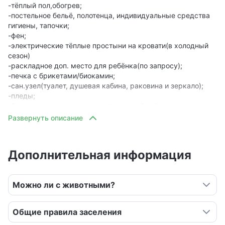
-тёплый пол,обогрев;
-постельное бельё, полотенца, индивидуальные средства
гигиены, тапочки;
-фен;
-электрические тёплые простыни на кровати(в холодный
сезон)
-раскладное доп. место для ребёнка(по запросу);
-печка с брикетами/биокамин;
-сан.узел(туалет, душевая кабина, раковина и зеркало);
-пледы;
-бокалы,посуда,штопор,электрический чайник,кружки;
-питьевая вода, шоколадки, чай, сахар;
-вешалки для одежды, подставка для обуви;
На улице:
Дополнительная информация
-подвисная плетёная качель;
-оригинальный мангал в виде оленя и шампура;
-вечерняя подсветка сферы, деревьев и леса;
Можно ли с животными?
Общие правила заселения