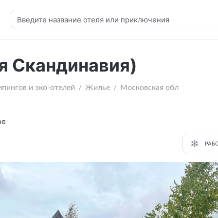
ая Скандинавия)
мпингов и эко-отелей
Жилье
Московская обл
ое
РАБ