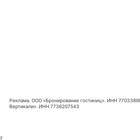
— 2 спальни
• две полу
• шкаф;
• комод;
• плотные 
• утюг и г
— в каждой 
комфортную
— терраса и
Оснащение 
— рядом 2 п
— собствен
Реклама. ООО «Бронирование гостиниц». ИНН 77033898
— мостик дл
Вертикали». ИНН 7736207543
— в пешей д
— магазины 
Стоимость п
z
— будни (пн-