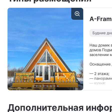
A-Fram
Будние дн
Наш домик 
домов Подмо
заселении 
Оснащение 
— 2 этажа;
— панорамн
— кухня:
• обеденна
• электрич
• микровол
Дополнительная инфо
• холодил
• электрич