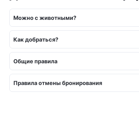
• вытяжка
• вся необх
• чай, кофе
Можно с животными?
• салфетки
• жидкость
• полотенц
Как добраться?
— гостиная:
• диван-кр
Общие правила
• телевиз
• бильярд
• настольн
Правила отмены бронирования
— санузел:
• душевая 
• унитаз;
• раковин
• зеркало
• фен;
• мыло;
• свежие б