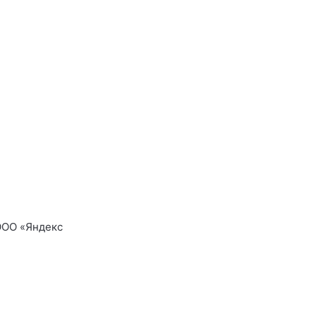
ООО «Яндекс
овек):