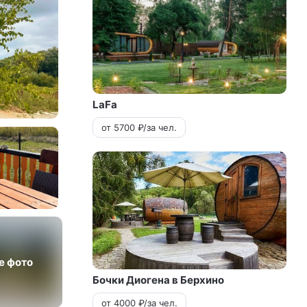
LaFa
от 5700 ₽/за чел.
е фото
Бочки Диогена в Берхино
от 4000 ₽/за чел.