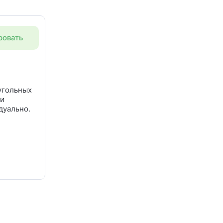
ровать
угольных
ри
дуально.