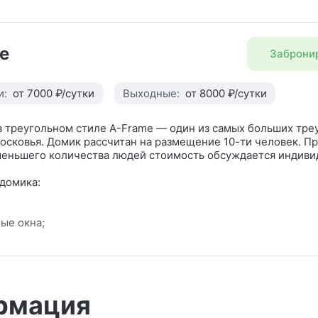
e
Заброни
и:
от 7000 ₽/сутки
Выходные:
от 8000 ₽/сутки
в треугольном стиле A-Frame — один из самых больших тре
сковья. Домик рассчитан на размещение 10-ти человек. П
меньшего количества людей стоимость обсуждается индиви
домика:
ые окна;
я зона со столом и лавками;
еская плита;
новая печь;
рмация
ьник;
еский чайник;