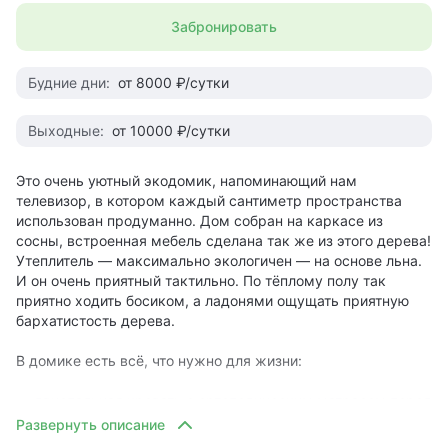
катание с горок на ватрушках, лепка снежных скульптур и
— зимние развлечения;
Забронировать
просто валяние в снегу;
— настольные игры;
— книги в свободном доступе;
— ближе к вечеру: все ребята собираются вместе за
Будние дни:
от 8000 ₽/сутки
— вечерний костёр в костровой зоне;
настольными играми, такими как «Имаджинариум», «Кто я
— вечерний кинопоказ;
есть», «Дубль», «Шахматы», «Шашки», «Мафия», для
— в выходные программа от вожатых.
Выходные:
от 10000 ₽/сутки
самых маленьких есть конструкторы Лего;
На территории глэмпинга:
— в вечернее время всех ребят ждёт весёлая «прожарка»
Это очень уютный экодомик, напоминающий нам
маршмелоу на костре;
телевизор, в котором каждый сантиметр пространства
— ресторан а-ля карт под руководством шефа Азата
использован продуманно. Дом собран на каркасе из
Арифуллина:
— день завершается просмотром семейного фильма при
сосны, встроенная мебель сделана так же из этого дерева!
свечах за вкусным ужином.
Утеплитель — максимально экологичен — на основе льна.
• локальные фермерские продукты;
И он очень приятный тактильно. По тёплому полу так
• блюда высокой лесной кухни;
Цена указана за сутки.
приятно ходить босиком, а ладонями ощущать приятную
• красивая подача;
Заезд с 15:00, выезд до 13:00.
бархатистость дерева.
• панорамные окна, позволяющие максимально слиться
Бронирование от двух суток.
с природой;
В домике есть всё, что нужно для жизни:
• стильный интерьер;
• приятная музыка;
— двуспальная кровать с ортопедическим матрасом перед
• уютный камин;
огромным, во всю стену, панорамным тонированным
окном;
— 2 костровые зоны;