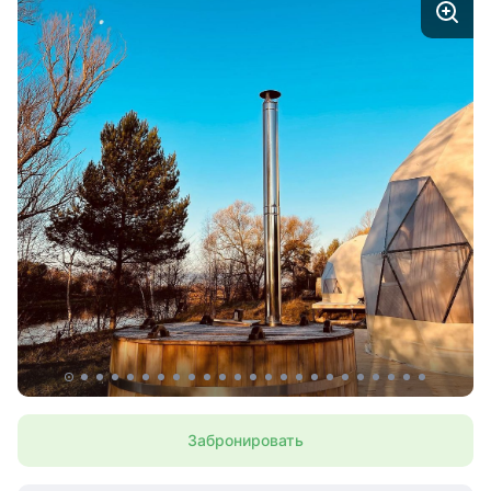
— кухонная зона:
• холодильник;
• микроволновка;
• чайник;
— постельное белье и полотенца;
— одноразовые тапочки;
— собственный санузел внутри:
• душевая;
• раковина;
• туалет;
— место для хранения одежды и мелочей;
— 2 обогревателя;
— рекуператор для подачи свежего воздуха в домик.
На территории глэмпинга:
— ресторан а-ля карт под руководством шефа Азата
Забронировать
Арифуллина: