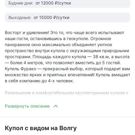
Будние дни:
от 12000 ₽/сутки
• локальные фермерские продукты;
• блюда высокой лесной кухни;
• красивая подача;
Выходные:
от 15000 ₽/сутки
• панорамные окна, позволяющие максимально слиться
с природой;
Восторг и удивление! Это то, что чаще всего испытывают
• стильный интерьер;
наши гости, остановившись в геокуполе. Огромное
• приятная музыка;
панорамное окно максимально объединяет уютное
• уютный камин;
пространство внутри купола с окружающими природными
просторами. Площадь каждого купола — 38 кв.м, а высота
— 2 костровые зоны;
— более 4 метров, что позволяет вместить до 5 гостей.
— зона у воды с шезлонгами;
Купель Фурако — прекрасный выбор, который подарит вам
— летний кинотеатр;
множество ярких и приятных впечатлений! Купель вмещает
— понтонный причал; —
в себя компанию до 4-х человек.
— сауна с панорамным окном и двумя купелями фурако.
Размещение в комфортабельном круглогодичном куполе с
Вожатые обожают детей и это взаимно. В глэмпинге есть
купелью Фурако на терассе:
все, чтобы провести время позитивно и познавательно:
— панорамное окно и невероятный вид на Волгу;
— утром: разминка (детская йога), вкусный завтрак, а
— авторской дизайн;
после кулинарные мастер-классы, где каждый сможет не
— терраса с шезлонгами и столиком для фруктов, бокалов,
только попробовать себя в роли шеф-повара, но и
Купол с видом на Волгу
книг и всего того, что может пригодиться;
приобрести навыки работы в команде;
— кровати с ортопедическими матрасами: возможно