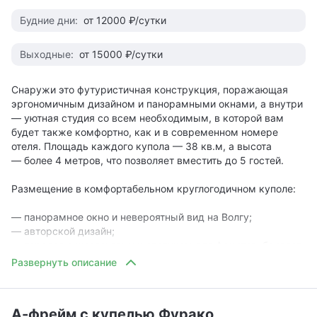
Будние дни:
от 12000 ₽/сутки
• чайник;
• холодильник;
• посуда;
Выходные:
от 15000 ₽/сутки
• столовые приборы;
• кружки, стаканы, чайные наборы и питьевая вода;
Снаружи это футуристичная конструкция, поражающая
эргономичным дизайном и панорамными окнами, а внутри
— перед окном 2 уютных кресла, одно из которых может
— уютная студия со всем необходимым, в которой вам
быть разложено в кровать;
будет также комфортно, как и в современном номере
— торшер;
отеля. Площадь каждого купола — 38 кв.м, а высота
— журнальный столик;
— более 4 метров, что позволяет вместить до 5 гостей.
— шкаф для одежды;
— для комфортного климата: кондиционер.
Размещение в комфортабельном круглогодичном куполе:
На территории глэмпинга:
— панорамное окно и невероятный вид на Волгу;
— авторской дизайн;
— ресторан а-ля карт под руководством шефа Азата
— терраса с шезлонгами и столиком для фруктов, бокалов,
Арифуллина:
книг и всего того, что может пригодиться;
— кровати с ортопедическими матрасами: возможно
• локальные фермерские продукты;
размещение с двумя раздельными кроватями или одной
• блюда высокой лесной кухни;
двуспальной;
• красивая подача;
А-фрейм с купелью Фурако
— на мезонине еще одно спальное место с