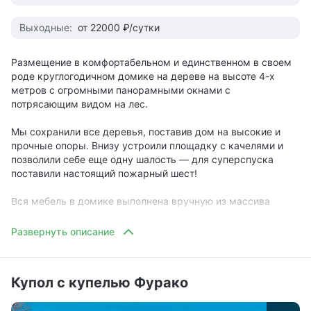
Выходные:
от 22000 ₽/сутки
Размещение в комфортабельном и единственном в своем
роде круглогодичном домике на дереве на высоте 4-х
метров с огромными панорамными окнами с
потрясающим видом на лес.
Мы сохранили все деревья, поставив дом на высокие и
прочные опоры. Внизу устроили площадку с качелями и
позволили себе еще одну шалость — для суперспуска
поставили настоящий пожарный шест!
Вся мебель в домике выполнена вручную из массива
дерева.
В уютном домике расположились:
— кровать-трансформер с откидным диваном;
Купол с купелью Фурако
— лофт с дополнительным двуспальным матрасом;
— передвижной обеденный/рабочий стол;