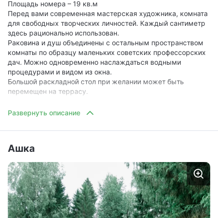
Площадь номера – 19 кв.м
Перед вами современная мастерская художника, комната
для свободных творческих личностей. Каждый сантиметр
здесь рационально использован.
Раковина и душ объединены с остальным пространством
комнаты по образцу маленьких советских профессорских
дач. Можно одновременно наслаждаться водными
процедурами и видом из окна.
Большой раскладной стол при желании может быть
перемещен на террасу.
В номере:
Двуспальная кровать
Ванная комната
Оборудование для приготовления чая / чайник
Ашка
Холодильник
Косметические принадлежности (шампунь, гель для
душа, набор для чистки зубов)
Фен