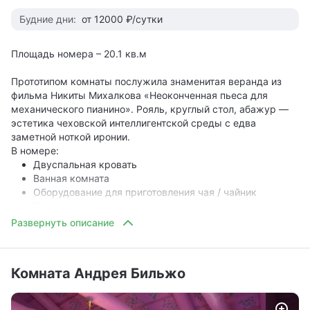
Будние дни:
от 12000 ₽/сутки
Площадь номера – 20.1 кв.м
Прототипом комнаты послужила знаменитая веранда из
фильма Никиты Михалкова «Неоконченная пьеса для
механического пианино». Рояль, круглый стол, абажур —
эстетика чеховской интеллигентской среды с едва
заметной ноткой иронии.
В номере:
Двуспальная кровать
Ванная комната
Оборудование для приготовления чая / чайник
Холодильник
Косметические принадлежности (шампунь, гель для
душа, набор для чистки зубов)
Фен
Комната Андрея Бильжо