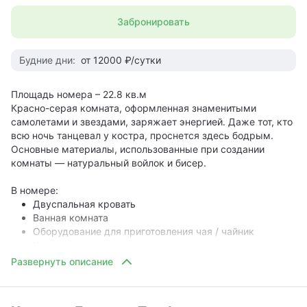
Забронировать
Будние дни:
от 12000 ₽/сутки
Площадь номера – 22.8 кв.м
Красно-серая комната, оформленная знаменитыми
самолетами и звездами, заряжает энергией. Даже тот, кто
всю ночь танцевал у костра, проснется здесь бодрым.
Основные материалы, использованные при создании
комнаты — натуральный войлок и бисер.
В номере:
Двуспальная кровать
Ванная комната
Оборудование для приготовления чая / чайник
Холодильник
Косметические принадлежности (шампунь, гель для
душа, набор для чистки зубов)
Халаты
Фен