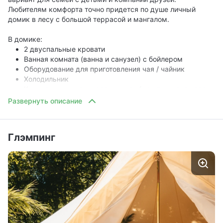
Любителям комфорта точно придется по душе личный
домик в лесу с большой террасой и мангалом.
В домике:
2 двуспальные кровати
Ванная комната (ванна и санузел) с бойлером
Оборудование для приготовления чая / чайник
Холодильник
Косметические принадлежности (шампунь, гель для
душа, набор для чистки зубов)
Фен
Мангальная зона рядом с домиком
Глэмпинг