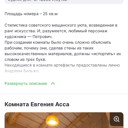
Площадь номера – 25 кв.м
Стилистика советского мещанского уюта, возведенная в
ранг искусства. И, разумеется, любимый персонаж
художника — Петрович.
При создании комнаты было очень сложно объяснить
рабочим, почему они, сделав стены из таких
высококачественных материалов, должны «испортить» их
словом из трех букв.
Находящиеся в комнате артефакты предоставлены лично
Андреем Бильжо.
В номере:
Двуспальная кровать
Ванная комната
Оборудование для приготовления чая / чайник
Комната Евгения Асса
Холодильник
Косметические принадлежности (шампунь, гель для
душа, набор для чистки зубов)
Фен