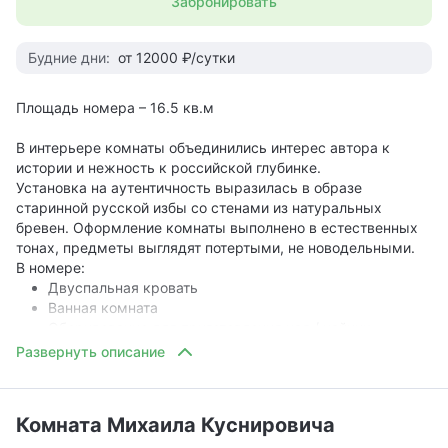
Забронировать
Будние дни:
от 12000 ₽/сутки
Площадь номера – 16.5 кв.м
В интерьере комнаты объединились интерес автора к
истории и нежность к российской глубинке.
Установка на аутентичность выразилась в образе
старинной русской избы со стенами из натуральных
бревен. Оформление комнаты выполнено в естественных
тонах, предметы выглядят потертыми, не новодельными.
В номере:
Двуспальная кровать
Ванная комната
Оборудование для приготовления чая / чайник
Холодильник
Косметические принадлежности (шампунь, гель для
душа, набор для чистки зубов)
Фен
Комната Михаила Куснировича