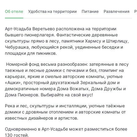
Об отеле
Удобства на территории
Питание
Развлечения
Р
Арт-Усадьба Веретьево расположена на территории
бывшего пионерлагеря. Фантастические деревянные
скульптуры прямо в лесу, памятники Хармсу и Штирлицу,
Чебурашка, любующийся рекой, уединенные беседки и
площадки для пикников.
Номерной фонд весьма разнообразен: затерянные в лесу
таежные и лесные домики с печками и без, глэмпинг на
карьерах, яркие и смелые авторские комнаты, уютные
«Ашки», просторный двухэтажный Зеркальный дом и
демократичные номера Дома Вожатых, Дома Дружбы и
Дома Пионеров. Выбирайте на свой вкус!
Река и лес, скульптуры и инсталляции, уютные таёжные
домики c дровяным отоплением и авторские комнаты от
известных дизайнеров и артистов.
Одновременно в Арт-Усадьбе может разместиться более
130 гостей.