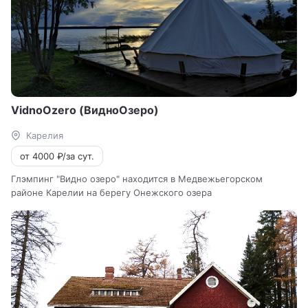
VidnoOzero (ВидноОзеро)
Карелия
от 4000 ₽/за сут.
Глэмпинг "Видно озеро" находится в Медвежьегорском
районе Карелии на берегу Онежского озера